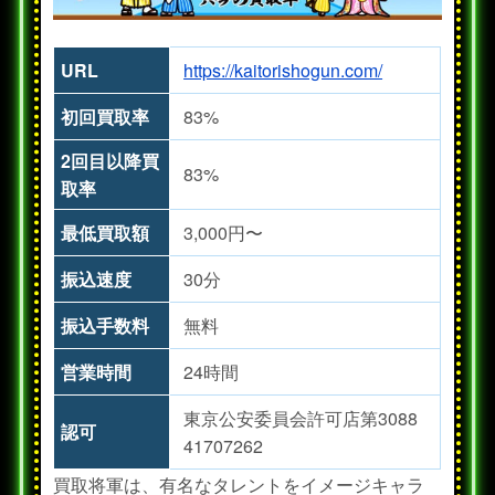
URL
https://kaitorishogun.com/
初回買取率
83%
2回目以降買
83%
取率
最低買取額
3,000円〜
振込速度
30分
振込手数料
無料
営業時間
24時間
東京公安委員会許可店第3088
認可
41707262
買取将軍は、有名なタレントをイメージキャラ