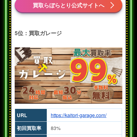
買取らぼらとり公式サイトへ
5位：買取ガレージ
URL
https://kaitori-garage.com/
初回買取率
83%