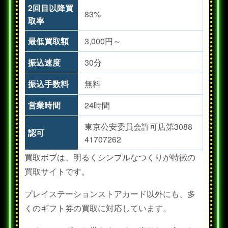
2回目以降買
83%
取率
最低買取額
3,000円～
振込速度
30分
振込手数料
無料
営業時間
24時間
東京公安委員会許可店第3088
認可
41707262
買取ボブは、明るくシンプルなつくりが特徴の
買取サイトです。
プレイステーションストアカード以外にも、多
くのギフト券の買取に対応しています。