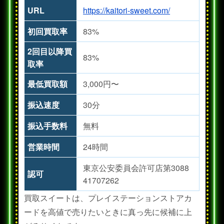
URL
https://kaitori-sweet.com/
初回買取率
83%
2回目以降買
83%
取率
最低買取額
3,000円〜
振込速度
30分
振込手数料
無料
営業時間
24時間
東京公安委員会許可店第3088
認可
41707262
買取スイートは、プレイステーションストアカ
ードを高値で売りたいときに真っ先に候補に上