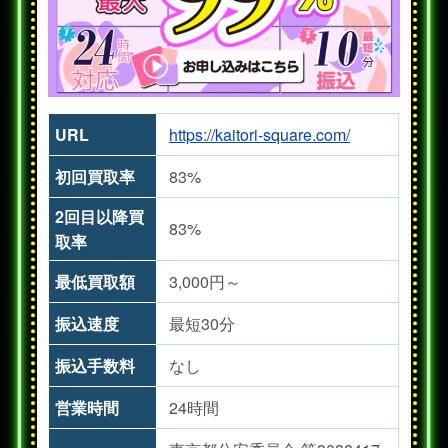
URL
https://kaitori-square.com/
初回買取率
83%
2回目以降買
83%
取率
最低買取額
3,000円～
振込速度
最短30分
振込手数料
なし
営業時間
24時間