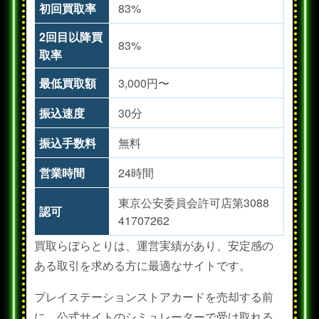
初回買取率
83%
2回目以降買
83%
取率
最低買取額
3,000円〜
振込速度
30分
振込手数料
無料
営業時間
24時間
東京公安委員会許可店第3088
認可
41707262
買取らぼらとりは、運営実績があり、安定感の
ある取引を求める方に最適なサイトです。
プレイステーションストアカードを売却する前
に、公式サイトのシミュレーターで受け取れる