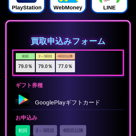
PlayStation
WebMoney
LINE
買取申込みフォーム
初回
2～3回目
4回目以降
79.0％
79.0％
77.0％
ギフト券種
GooglePlayギフトカード
お申込み
初回
2～3回目
4回目以降